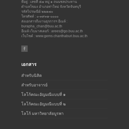
ที่อยู่ : เลขที่ ๕๗ หมู่ ๑ ถนนชลประทาน
ตำบลโขมง อำเภอท่าใหม่ จังหวัดจันทบุรี
รหัสไปรษณีย์ ๒๒๑๗๐
โทรศัพท์ : ๐-๓๙๓๑-๐๐๐๐
ส่งเอกสารถึงงานธุรการฯ อีเมล์ :
burapha_chan@buu.ac.th
อีเมล์ เว็บมาสเตอร์ : arees@go.buu.ac.th
เว็บไซต์ :
www.gems.chanthaburi.buu.ac.th
เอกสาร
สำหรับนิสิต
สำหรับอาจารย์
โลโก้คณะอัญมณีแบบที่ ๑
โลโก้คณะอัญมณีแบบที่ ๒
โลโก้ มหาวิทยาลัยบูรพา