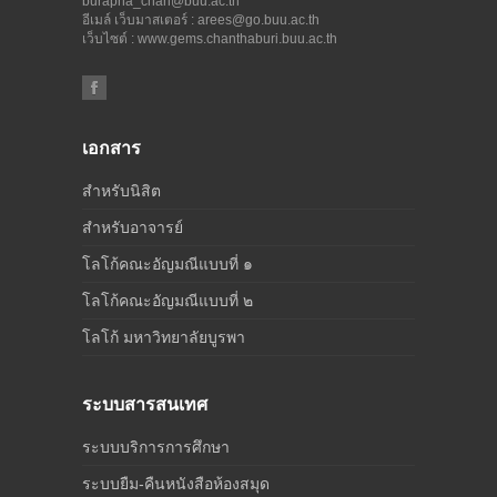
burapha_chan@buu.ac.th
อีเมล์ เว็บมาสเตอร์ : arees@go.buu.ac.th
เว็บไซต์ :
www.gems.chanthaburi.buu.ac.th
เอกสาร
สำหรับนิสิต
สำหรับอาจารย์
โลโก้คณะอัญมณีแบบที่ ๑
โลโก้คณะอัญมณีแบบที่ ๒
โลโก้ มหาวิทยาลัยบูรพา
ระบบสารสนเทศ
ระบบบริการการศึกษา
ระบบยืม-คืนหนังสือห้องสมุด