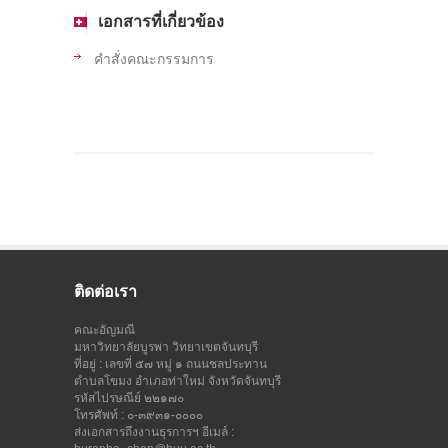
เอกสารที่เกี่ยวข้อง
คำสั่งคณะกรรมการ
ติดต่อเรา
คณะอัญมณี
มหาวิทยาลัยบูรพา วิทยาเขตจันทบุรี
ที่อยู่ : เลขที่ ๕๗ หมู่ ๑ ถนนชลประทาน
ตำบลโขมง อำเภอท่าใหม่ จังหวัดจันทบุรี
รหัสไปรษณีย์ ๒๒๑๗๐
โทรศัพท์ : ๐-๓๙๓๑-๐๐๐๐
ส่งเอกสารถึงงานธุรการฯ อีเมล์ :